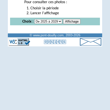
Pour consulter ces photos :
Choisir la période
Lancer l'affichage
Choix :
© www.pont-douilly.com, 2003-2026
0
0
6
1
4
5
6