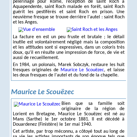
pèlerinage pour Rome, réception de saint Roch à
Aquapendente, saint Roch malade en forêt, saint Roch
guérit les pestiférés et saint Roch en prison. Une
neuvième fresque se trouve derrière l'autel : saint Roch
et les Anges.
La facture en est un peu fruste et brutale ; le détail
inutile est volontairement négligé mais la composition
et les attitudes sont si expressives, dans un coloris très
doux, qu'il en résulte une impression de force, de vie et
aussi de recueillement.
En 1984, un polonais, Marek Sobczyk, restaure les huit
fresques originales de
Maurice Le Scouëzec
, et laisse
les deux fresques de l'autel et du fond de la chapelle.
Maurice Le Scouëzec
Bien que sa famille soit
originaire de la région de
Lorient en Bretagne, Maurice Le Scouëzec est né au
Mans (Sarthe) le 1er octobre 1881. Il est décédé à
Douardenez (Finistère) le 1er mai 1940.
Cet artiste, par trop méconnu, a côtoyé tout au long de
sa vie les artistes importants de son époque tels que